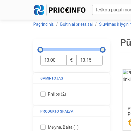
Pagrindinis
Buitiniai prietaisai
Siuvimas ir lygin
Pū
€
GAMINTOJAS
Philips
(
2
)
P
PRODUKTO SPALVA
P
Mėlyna, Balta
(
1
)