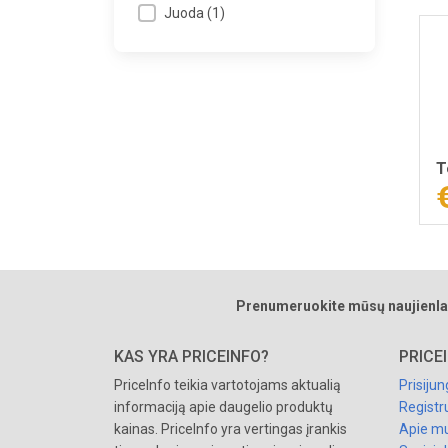
Juoda
(
1
)
T
Prenumeruokite mūsų naujienla
KAS YRA PRICEINFO?
PRICE
PriceInfo teikia vartotojams aktualią
Prisijun
informaciją apie daugelio produktų
Registr
kainas. PriceInfo yra vertingas įrankis
Apie m