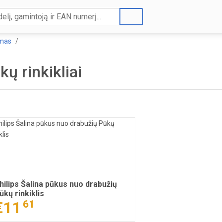
imas
kų rinkikliai
hilips Šalina pūkus nuo drabužių
ūkų rinkiklis
€11
61