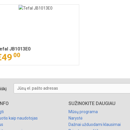
efal JB1013E0
€49
00
Jūsų el. pašto adresas
iškį
INFO
SUŽINOKITE DAUGIAU
gti
Mūsų programa
uotis kaip naudotojas
Narystė
us
Dažnai užduodami klausimai