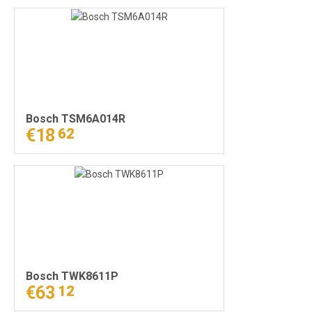
Bosch TSM6A014R
€18
62
Bosch TWK8611P
€63
12