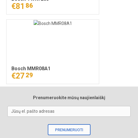
€81
86
Bosch MMR08A1
€27
29
Prenumeruokite mūsų naujienlaiškį
Jūsų el. pašto adresas
PRENUMERUOTI