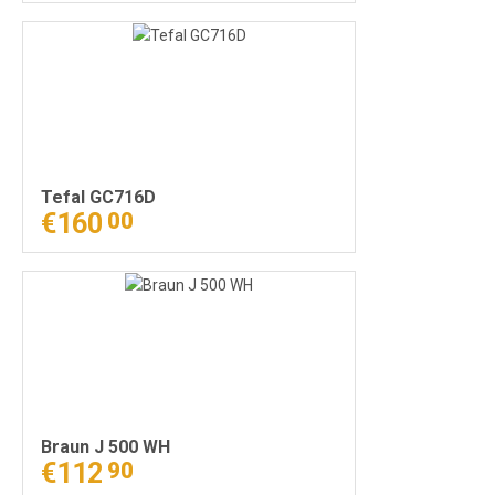
Tefal GC716D
€160
00
Braun J 500 WH
€112
90