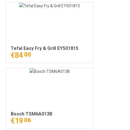
Tefal Easy Fry & Grill EY501815
€84
00
Bosch TSM6A013B
€19
06