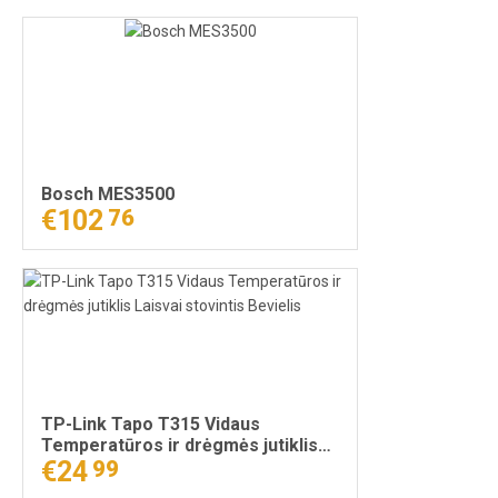
Bosch MES3500
€102
76
TP-Link Tapo T315 Vidaus
Temperatūros ir drėgmės jutiklis
Laisvai stovintis Bevielis
€24
99