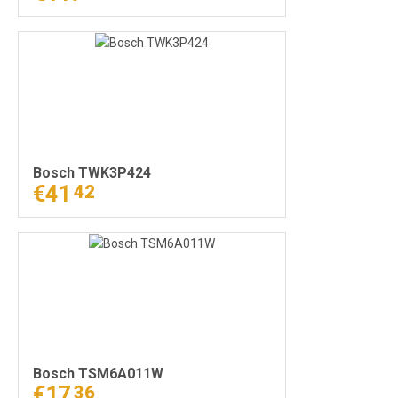
Bosch TWK3P424
€41
42
Bosch TSM6A011W
€17
36