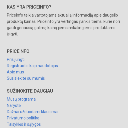
KAS YRA PRICEINFO?
PriceInfo teikia vartotojams aktualią informaciją apie daugelio
produktų kainas. PriceInfo yra vertingas įrankis tiems, kurie nori
gauti geriausią galimą kainą jiems reikalingiems produktams
įsigyti.
PRICEINFO
Prisijungti
Registruotis kaip naudotojas
Apie mus
Susisiekite su mumis
SUŽINOKITE DAUGIAU
Mūsų programa
Narystė
Dažnai užduodami klausimai
Privatumo politika
Taisyklės ir sąlygos