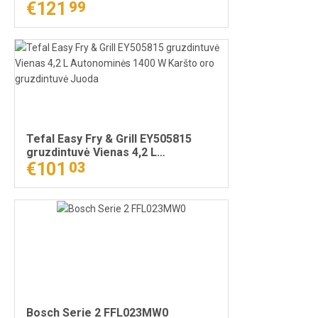
€121
99
Tefal Easy Fry & Grill EY505815
gruzdintuvė Vienas 4,2 L
Autonominės 1400 W Karšto oro
€101
03
gruzdintuvė Juoda
Bosch Serie 2 FFL023MW0