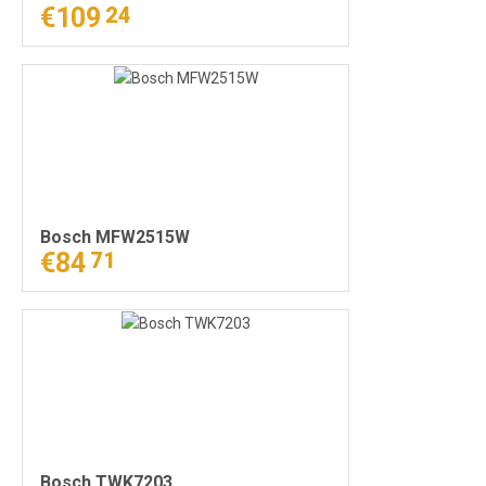
€109
24
Bosch MFW2515W
€84
71
Bosch TWK7203