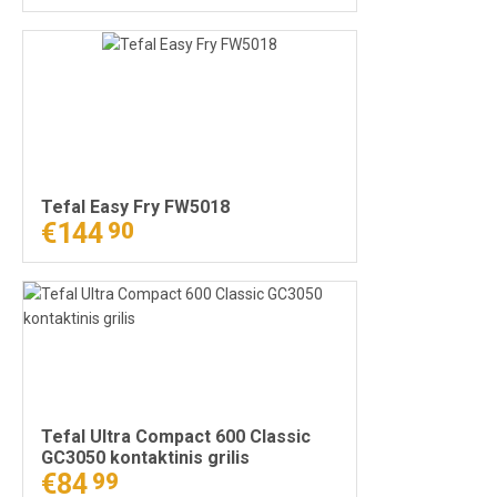
Tefal Easy Fry FW5018
€144
90
Tefal Ultra Compact 600 Classic
GC3050 kontaktinis grilis
€84
99