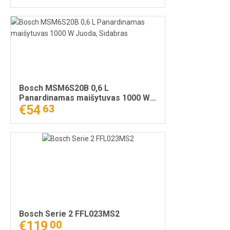
Bosch MSM6S20B 0,6 L
Panardinamas maišytuvas 1000 W
Juoda, Sidabras
€54
63
Bosch Serie 2 FFL023MS2
€119
00