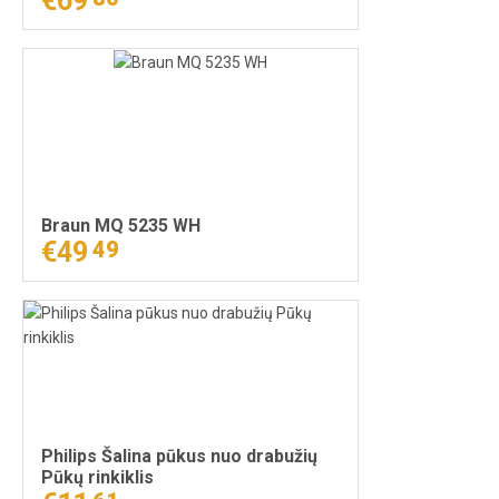
€69
gruzdintuvė Juoda
Braun MQ 5235 WH
€49
49
Philips Šalina pūkus nuo drabužių
Pūkų rinkiklis