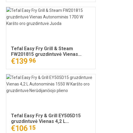
Tefal Easy Fry Grill & Steam
FW201815 gruzdintuvė Vienas
Autonominės 1700 W Karšto oro
€139
96
gruzdintuvė Juoda
Tefal Easy Fry & Grill EY505D15
gruzdintuvė Vienas 4,2 L
Autonominės 1550 W Karšto oro
€106
15
gruzdintuvė Nerūdijančiojo plieno