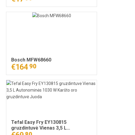
Bosch MFW68660
€164
90
Tefal Easy Fry EY130815
gruzdintuvė Vienas 3,5 L
Autonominės 1030 W Karšto oro
80