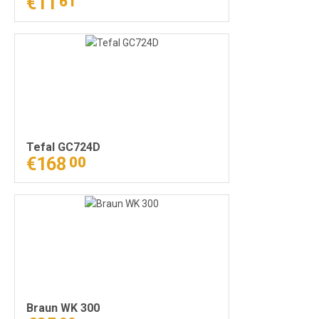
€11
61
Tefal GC724D
€168
00
Braun WK 300