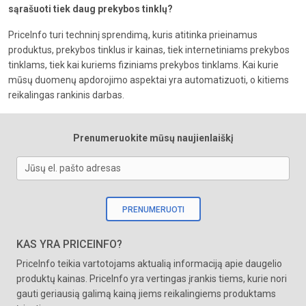
sąrašuoti tiek daug prekybos tinklų?
PriceInfo turi techninį sprendimą, kuris atitinka prieinamus
produktus, prekybos tinklus ir kainas, tiek internetiniams prekybos
tinklams, tiek kai kuriems fiziniams prekybos tinklams. Kai kurie
mūsų duomenų apdorojimo aspektai yra automatizuoti, o kitiems
reikalingas rankinis darbas.
Prenumeruokite mūsų naujienlaiškį
Jūsų el. pašto adresas
PRENUMERUOTI
KAS YRA PRICEINFO?
PriceInfo teikia vartotojams aktualią informaciją apie daugelio
produktų kainas. PriceInfo yra vertingas įrankis tiems, kurie nori
gauti geriausią galimą kainą jiems reikalingiems produktams