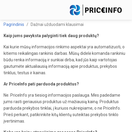
Pagrindinis
Dažnai užduodami klausimai
Kaip jums pavyksta palyginti tiek daug produktų?
Kai kurie mūsų informacijos rinkimo aspektai yra automatizuoti, o
kitiems reikalingas rankinis darbas. Mūsų didelė komanda rankiniu
būdu renka informaciją ir sunkiai dirba, kad jūs kaip vartotojas
gautumėte aktualiausią informaciją apie produktus, prekybos
tinklus, testus ir kainas.
Ar PriceInfo pati parduoda produktus?
Ne. PriceInfo yra tiesiog informacijos paslauga. Mes padedame
jums rasti geriausius produktus už mažiausią kainą. Produktus
parduoda prekybos tinklai, į kuriuos nukreipiame, o ne PriceInfo.
Prieš perkant, patikrinkite kitų klientų suteiktas prekybos tinklo
įvertinimas.