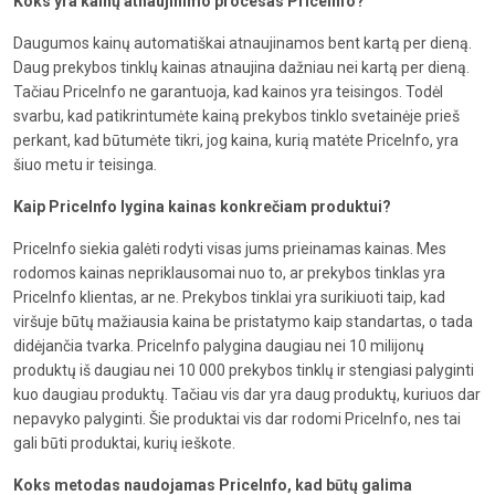
Koks yra kainų atnaujinimo procesas PriceInfo?
Daugumos kainų automatiškai atnaujinamos bent kartą per dieną.
Daug prekybos tinklų kainas atnaujina dažniau nei kartą per dieną.
Tačiau PriceInfo ne garantuoja, kad kainos yra teisingos. Todėl
svarbu, kad patikrintumėte kainą prekybos tinklo svetainėje prieš
perkant, kad būtumėte tikri, jog kaina, kurią matėte PriceInfo, yra
šiuo metu ir teisinga.
Kaip PriceInfo lygina kainas konkrečiam produktui?
PriceInfo siekia galėti rodyti visas jums prieinamas kainas. Mes
rodomos kainas nepriklausomai nuo to, ar prekybos tinklas yra
PriceInfo klientas, ar ne. Prekybos tinklai yra surikiuoti taip, kad
viršuje būtų mažiausia kaina be pristatymo kaip standartas, o tada
didėjančia tvarka. PriceInfo palygina daugiau nei 10 milijonų
produktų iš daugiau nei 10 000 prekybos tinklų ir stengiasi palyginti
kuo daugiau produktų. Tačiau vis dar yra daug produktų, kuriuos dar
nepavyko palyginti. Šie produktai vis dar rodomi PriceInfo, nes tai
gali būti produktai, kurių ieškote.
Koks metodas naudojamas PriceInfo, kad būtų galima