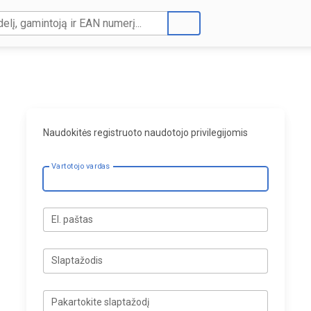
Naudokitės registruoto naudotojo privilegijomis
Vartotojo vardas
El. paštas
Slaptažodis
Pakartokite slaptažodį