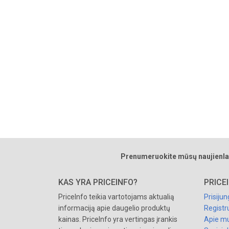
Prenumeruokite mūsų naujienla
KAS YRA PRICEINFO?
PRICE
PriceInfo teikia vartotojams aktualią
Prisijun
informaciją apie daugelio produktų
Registr
kainas. PriceInfo yra vertingas įrankis
Apie m