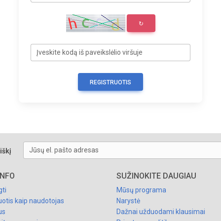
↻
Įveskite kodą iš paveikslėlio viršuje
Jūsų el. pašto adresas
iškį
INFO
SUŽINOKITE DAUGIAU
gti
Mūsų programa
uotis kaip naudotojas
Narystė
us
Dažnai užduodami klausimai