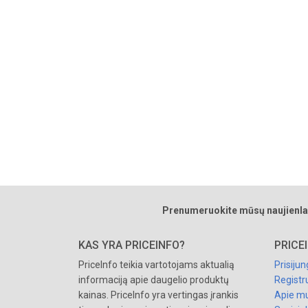
Prenumeruokite mūsų naujienla
KAS YRA PRICEINFO?
PRICE
PriceInfo teikia vartotojams aktualią
Prisijun
informaciją apie daugelio produktų
Registr
kainas. PriceInfo yra vertingas įrankis
Apie m