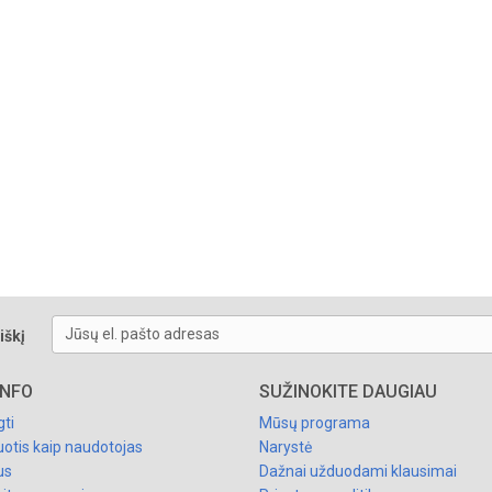
Jūsų el. pašto adresas
iškį
INFO
SUŽINOKITE DAUGIAU
gti
Mūsų programa
uotis kaip naudotojas
Narystė
us
Dažnai užduodami klausimai