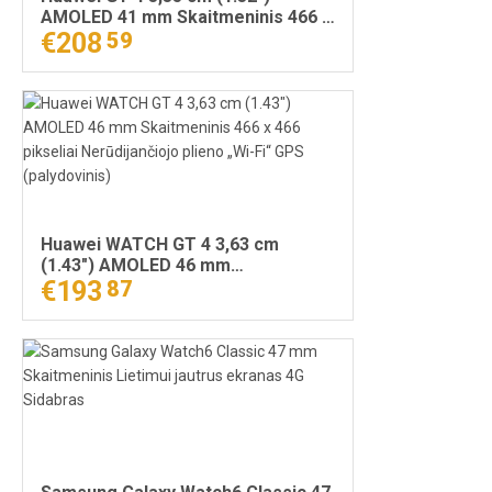
AMOLED 41 mm Skaitmeninis 466 x
466 pikseliai Auksas „Wi-Fi“ GPS
€208
59
(palydovinis)
Huawei WATCH GT 4 3,63 cm
(1.43") AMOLED 46 mm
Skaitmeninis 466 x 466 pikseliai
€193
87
Nerūdijančiojo plieno „Wi-Fi“ GPS
(palydovinis)