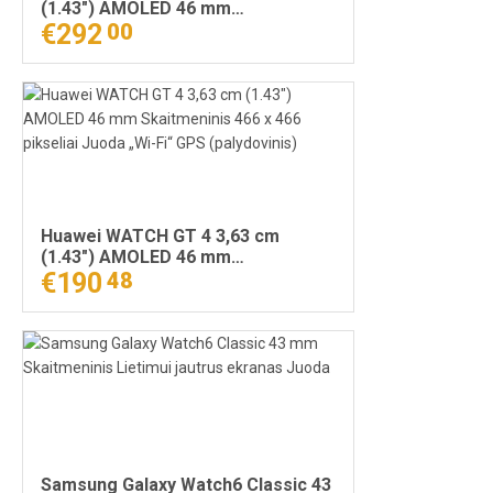
(1.43") AMOLED 46 mm
Skaitmeninis 466 x 466 pikseliai
€292
00
Pilka „Wi-Fi“ GPS (palydovinis)
Huawei WATCH GT 4 3,63 cm
(1.43") AMOLED 46 mm
Skaitmeninis 466 x 466 pikseliai
€190
48
Juoda „Wi-Fi“ GPS (palydovinis)
Samsung Galaxy Watch6 Classic 43