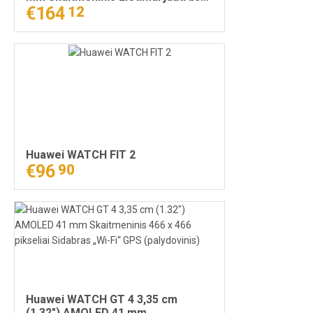
ekranas Sidabras
€164
12
Huawei WATCH FIT 2
€96
90
Huawei WATCH GT 4 3,35 cm
(1.32") AMOLED 41 mm