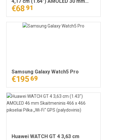
4,17 cm (1.64") AMOLED 30 mm
Skaitmeninis 456 x 280 pikseliai
€68
91
Lietimui jautrus ekranas Rožinė
GPS (palydovinis)
Samsung Galaxy Watch5 Pro
€195
69
Huawei WATCH GT 4 3,63 cm