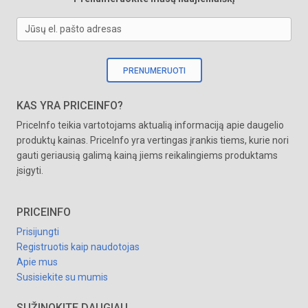
Jūsų el. pašto adresas
PRENUMERUOTI
KAS YRA PRICEINFO?
PriceInfo teikia vartotojams aktualią informaciją apie daugelio
produktų kainas. PriceInfo yra vertingas įrankis tiems, kurie nori
gauti geriausią galimą kainą jiems reikalingiems produktams
įsigyti.
PRICEINFO
Prisijungti
Registruotis kaip naudotojas
Apie mus
Susisiekite su mumis
SUŽINOKITE DAUGIAU