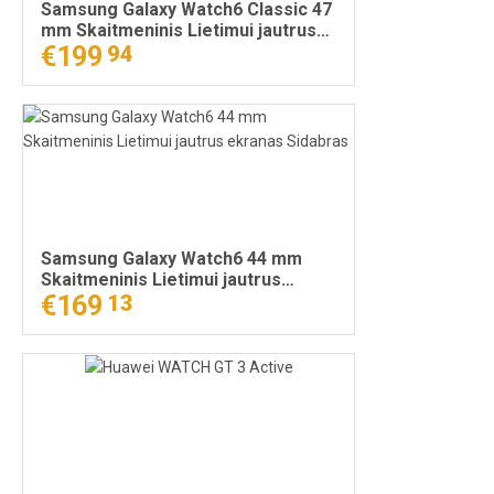
Samsung Galaxy Watch6 Classic 47
mm Skaitmeninis Lietimui jautrus
ekranas Juoda
€199
94
Samsung Galaxy Watch6 44 mm
Skaitmeninis Lietimui jautrus
ekranas Sidabras
€169
13