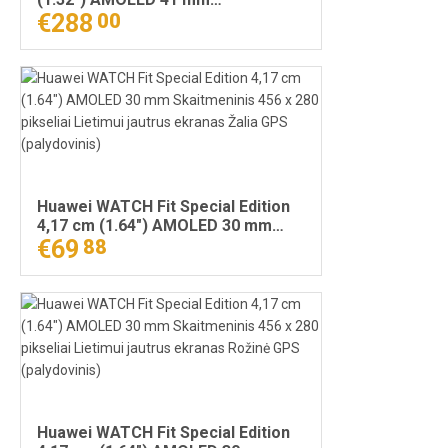
Skaitmeninis 466 x 466 pikseliai
€288
00
Sidabras „Wi-Fi“ GPS (palydovinis)
Huawei WATCH Fit Special Edition
4,17 cm (1.64") AMOLED 30 mm
Skaitmeninis 456 x 280 pikseliai
€69
88
Lietimui jautrus ekranas Žalia GPS
(palydovinis)
Huawei WATCH Fit Special Edition