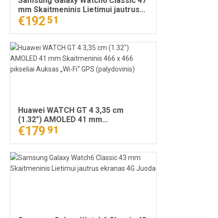
Samsung Galaxy Watch6 Classic 47
mm Skaitmeninis Lietimui jautrus
ekranas 4G Sidabras
€192
51
Huawei WATCH GT 4 3,35 cm
(1.32") AMOLED 41 mm
Skaitmeninis 466 x 466 pikseliai
€179
91
Auksas „Wi-Fi“ GPS (palydovinis)