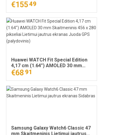
ekranas Sidabras
€155
49
Huawei WATCH Fit Special Edition
4,17 cm (1.64") AMOLED 30 mm
Skaitmeninis 456 x 280 pikseliai
€68
91
Lietimui jautrus ekranas Juoda
GPS (palydovinis)
Samsung Galaxy Watch6 Classic 47
mm Skaitmeninis Lietimui jautrus