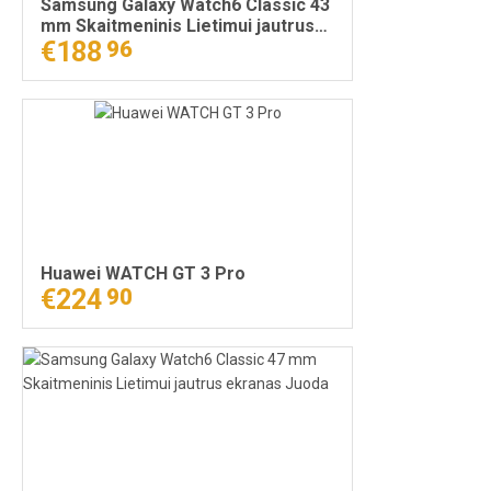
Samsung Galaxy Watch6 Classic 43
mm Skaitmeninis Lietimui jautrus
ekranas 4G Juoda
€188
96
Huawei WATCH GT 3 Pro
€224
90