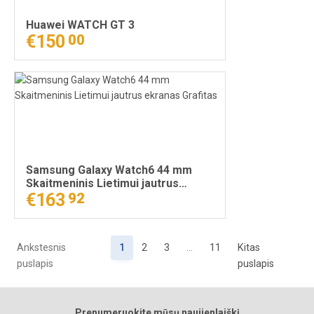
Huawei WATCH GT 3
€150
00
Samsung Galaxy Watch6 44 mm
Skaitmeninis Lietimui jautrus
ekranas Grafitas
€163
92
Ankstesnis
1
2
3
…
11
Kitas
puslapis
puslapis
Prenumeruokite mūsų naujienlaiškį