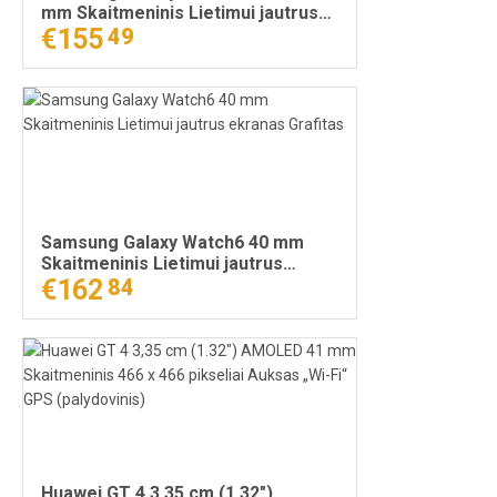
mm Skaitmeninis Lietimui jautrus
ekranas Juoda
€155
49
Samsung Galaxy Watch6 40 mm
Skaitmeninis Lietimui jautrus
ekranas Grafitas
€162
84
Huawei GT 4 3,35 cm (1.32")