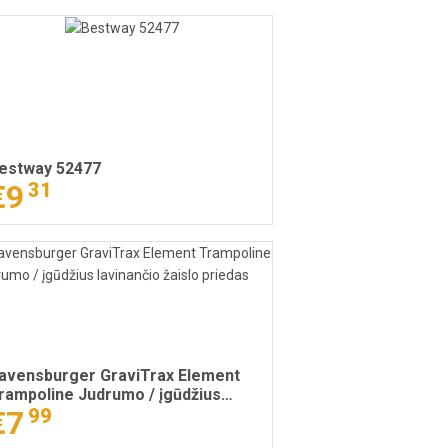
estway 52477
€9
31
avensburger GraviTrax Element
rampoline Judrumo / įgūdžius
avinančio žaislo priedas
€7
99