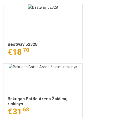
Bestway 52328
€18
70
Bakugan Battle Arena Žaidimų
rinkinys
€31
68