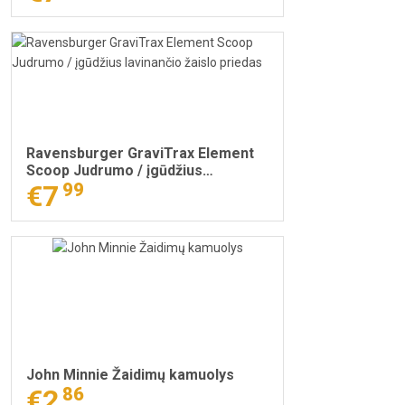
Ravensburger GraviTrax Element
Scoop Judrumo / įgūdžius
lavinančio žaislo priedas
€7
99
John Minnie Žaidimų kamuolys
€2
86