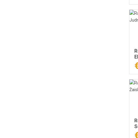
R
E
l
R
S
r