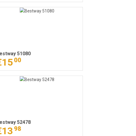
estway 51080
€15
00
estway 52478
€13
98