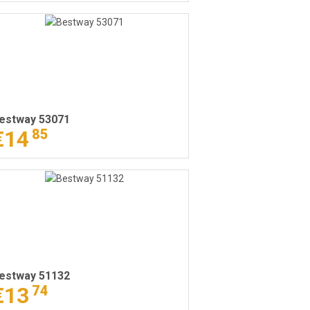
estway 53071
€14
85
estway 51132
€13
74