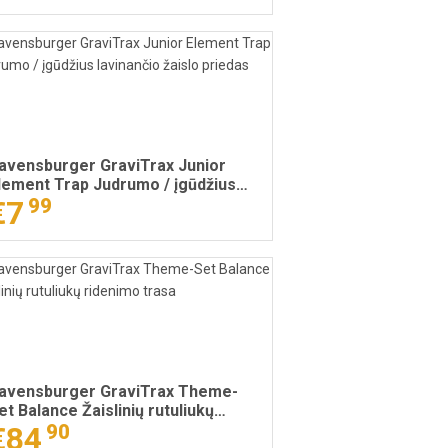
avensburger GraviTrax Junior
lement Trap Judrumo / įgūdžius
avinančio žaislo priedas
€7
99
avensburger GraviTrax Theme-
et Balance Žaislinių rutuliukų
idenimo trasa
€84
90