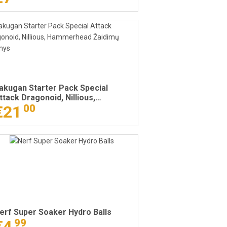
akugan Starter Pack Special
ttack Dragonoid, Nillious,
ammerhead Žaidimų rinkinys
€21
00
erf Super Soaker Hydro Balls
€4
99