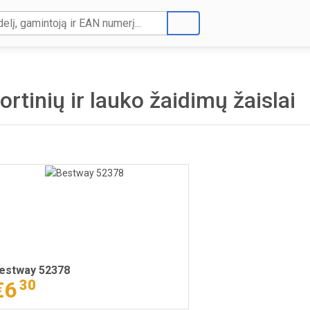
ortinių ir lauko žaidimų žaislai
estway 52378
€6
30