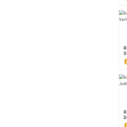
R
S
r
R
D
l