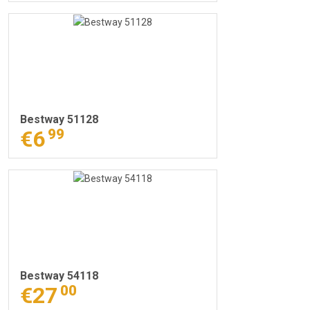
Bestway 51128
€6
99
Bestway 54118
€27
00