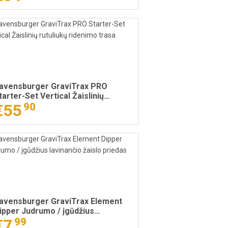
avensburger GraviTrax PRO
tarter-Set Vertical Žaislinių
utuliukų ridenimo trasa
€55
90
avensburger GraviTrax Element
ipper Judrumo / įgūdžius
avinančio žaislo priedas
€7
99