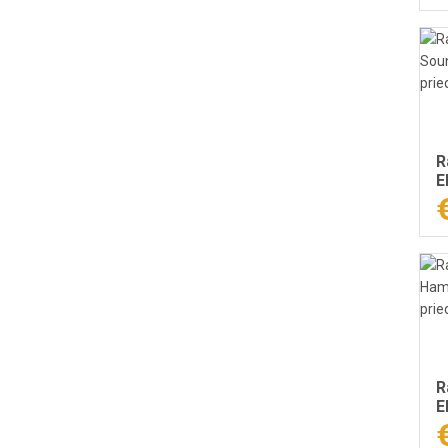
R
E
l
R
E
į