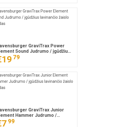
avensburger GraviTrax Power
lement Sound Judrumo / įgūdžius
avinančio žaislo priedas
€19
79
avensburger GraviTrax Junior
lement Hammer Judrumo /
gūdžius lavinančio žaislo priedas
€7
99