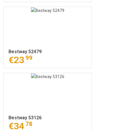
Bestway 52479
€23
99
Bestway 53126
€34
78