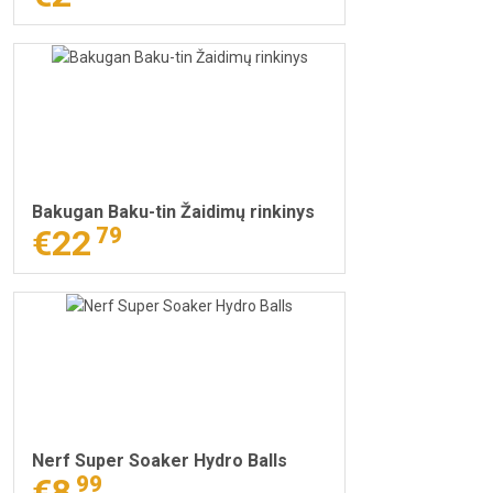
Bakugan Baku-tin Žaidimų rinkinys
€22
79
Nerf Super Soaker Hydro Balls
€8
99