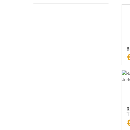
B
R
T
l