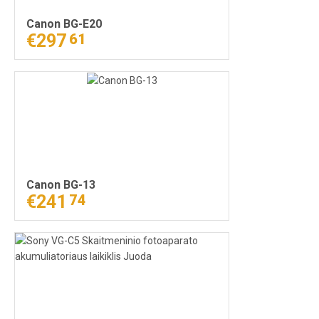
Canon BG-E20
€297
61
Canon BG-13
€241
74