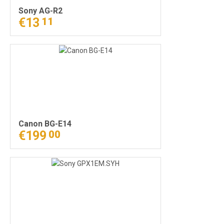
Sony AG-R2
€13
11
Canon BG-E14
€199
00