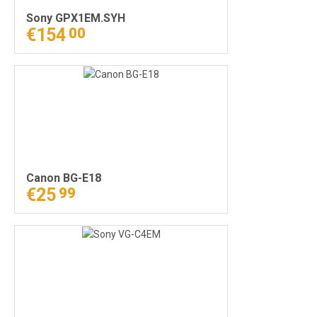
Sony GPX1EM.SYH
€154
00
Canon BG-E18
€25
99