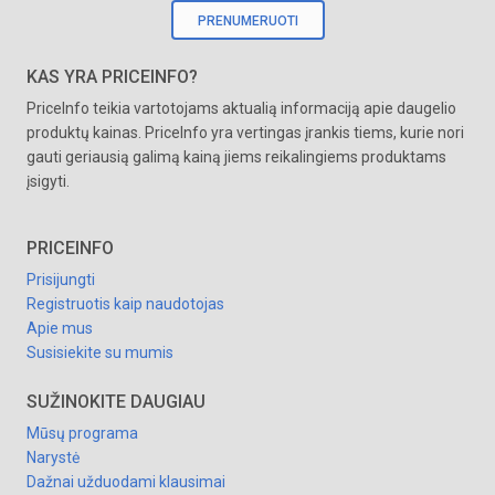
PRENUMERUOTI
KAS YRA PRICEINFO?
PriceInfo teikia vartotojams aktualią informaciją apie daugelio
produktų kainas. PriceInfo yra vertingas įrankis tiems, kurie nori
gauti geriausią galimą kainą jiems reikalingiems produktams
įsigyti.
PRICEINFO
Prisijungti
Registruotis kaip naudotojas
Apie mus
Susisiekite su mumis
SUŽINOKITE DAUGIAU
Mūsų programa
Narystė
Dažnai užduodami klausimai