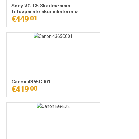
Sony VG-C5 Skaitmeninio
fotoaparato akumuliatoriaus
laikiklis Juoda
€449
01
Canon 4365C001
€419
00