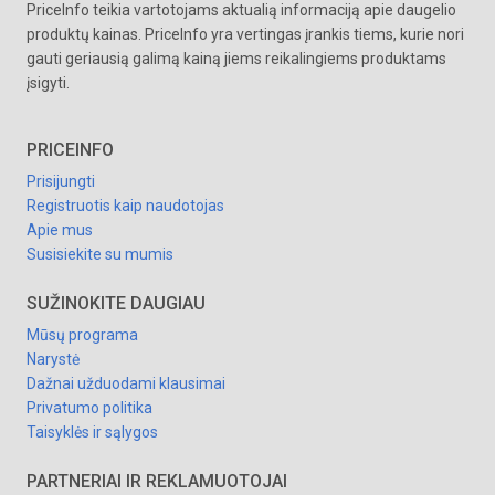
PriceInfo teikia vartotojams aktualią informaciją apie daugelio
produktų kainas. PriceInfo yra vertingas įrankis tiems, kurie nori
gauti geriausią galimą kainą jiems reikalingiems produktams
įsigyti.
PRICEINFO
Prisijungti
Registruotis kaip naudotojas
Apie mus
Susisiekite su mumis
SUŽINOKITE DAUGIAU
Mūsų programa
Narystė
Dažnai užduodami klausimai
Privatumo politika
Taisyklės ir sąlygos
PARTNERIAI IR REKLAMUOTOJAI