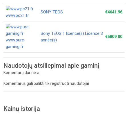
SONY TEOS
€4641.96
www.pc21.fr
Sony TEOS 1 licence(s) Licence 3
€5809.00
www.pure-
année(s)
gaming.fr
Naudotojų atsiliepimai apie gaminį
Komentarų dar nėra
Komentarus gali palikti tik registruoti naudotojai
Kainų istorija