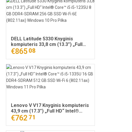
DELL Latitude 5330 Knyginis
kompiuteris 33,8 cm (13.3") „Full
HD“ Intel® Core™ i5 i5-1235U 8 GB
€865
08
DDR4-SDRAM 256 GB SSD Wi-Fi 6E
(802.11ax) Windows 10 Pro Pilka
Lenovo V V17 Knyginis kompiuteris
43,9 cm (17.3") „Full HD“ Intel®
Core™ i5 i5-1335U 16 GB DDR4-
€762
71
SDRAM 512 GB SSD Wi-Fi 6
(802.11ax) Windows 11 Pro Pilka