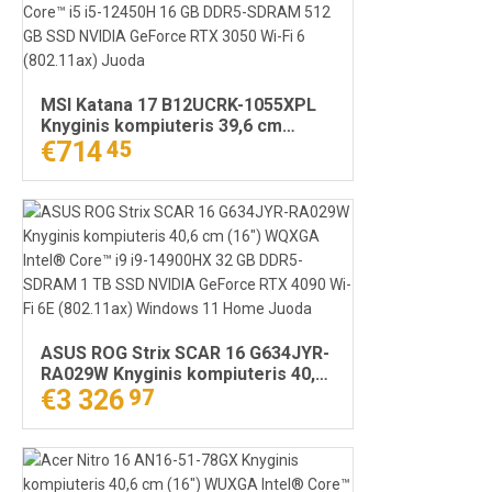
MSI Katana 17 B12UCRK-1055XPL
Knyginis kompiuteris 39,6 cm
(15.6") „Full HD“ Intel® Core™ i5 i5-
€714
45
12450H 16 GB DDR5-SDRAM 512 GB
SSD NVIDIA GeForce RTX 3050 Wi-
Fi 6 (802.11ax) Juoda
ASUS ROG Strix SCAR 16 G634JYR-
RA029W Knyginis kompiuteris 40,6
cm (16") WQXGA Intel® Core™ i9 i9-
€3 326
97
14900HX 32 GB DDR5-SDRAM 1 TB
SSD NVIDIA GeForce RTX 4090 Wi-
Fi 6E (802.11ax) Windows 11 Home
Juoda