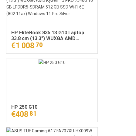
HP EliteBook 835 13 G10 Laptop
33.8 cm (13.3") WUXGA AMD
Ryzen™ 5 PRO 7540U 16 GB
€1 008
70
LPDDR5-SDRAM 512 GB SSD Wi-Fi
6E (802.11ax) Windows 11 Pro
Silver
HP 250 G10
€408
81