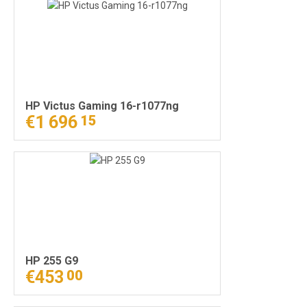
HP Victus Gaming 16-r1077ng
€1 696
15
HP 255 G9
€453
00