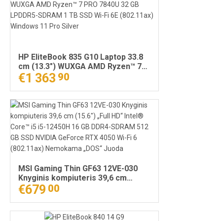
HP EliteBook 835 G10 Laptop 33.8
cm (13.3") WUXGA AMD Ryzen™ 7
PRO 7840U 32 GB LPDDR5-SDRAM
€1 363
90
1 TB SSD Wi-Fi 6E (802.11ax)
Windows 11 Pro Silver
MSI Gaming Thin GF63 12VE-030
Knyginis kompiuteris 39,6 cm
(15.6") „Full HD“ Intel® Core™ i5 i5-
€679
00
12450H 16 GB DDR4-SDRAM 512 GB
SSD NVIDIA GeForce RTX 4050 Wi-
Fi 6 (802.11ax) Nemokama „DOS“