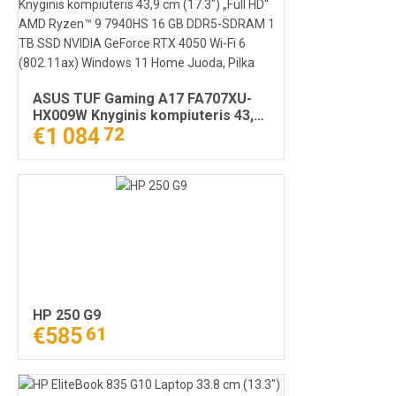
ASUS TUF Gaming A17 FA707XU-
HX009W Knyginis kompiuteris 43,9
cm (17.3") „Full HD“ AMD Ryzen™ 9
€1 084
72
7940HS 16 GB DDR5-SDRAM 1 TB
SSD NVIDIA GeForce RTX 4050 Wi-
Fi 6 (802.11ax) Windows 11 Home
Juoda, Pilka
HP 250 G9
€585
61