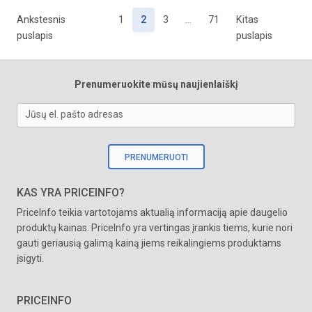
Ankstesnis
1
2
3
…
71
Kitas
puslapis
puslapis
Prenumeruokite mūsų naujienlaiškį
Jūsų el. pašto adresas
PRENUMERUOTI
KAS YRA PRICEINFO?
PriceInfo teikia vartotojams aktualią informaciją apie daugelio
produktų kainas. PriceInfo yra vertingas įrankis tiems, kurie nori
gauti geriausią galimą kainą jiems reikalingiems produktams
įsigyti.
PRICEINFO