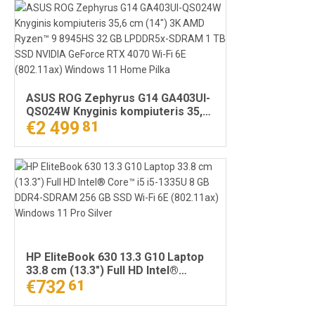
ASUS ROG Zephyrus G14 GA403UI-
QS024W Knyginis kompiuteris 35,6
cm (14") 3K AMD Ryzen™ 9 8945HS
€2 499
81
32 GB LPDDR5x-SDRAM 1 TB SSD
NVIDIA GeForce RTX 4070 Wi-Fi 6E
(802.11ax) Windows 11 Home Pilka
HP EliteBook 630 13.3 G10 Laptop
33.8 cm (13.3") Full HD Intel®
Core™ i5 i5-1335U 8 GB DDR4-
€732
61
SDRAM 256 GB SSD Wi-Fi 6E
(802.11ax) Windows 11 Pro Silver