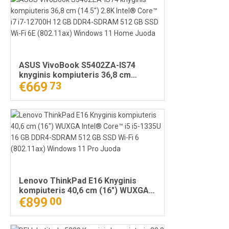
ASUS VivoBook S5402ZA-IS74
knyginis kompiuteris 36,8 cm
(14.5") 2.8K Intel® Core™ i7 i7-
€669
73
12700H 12 GB DDR4-SDRAM 512 GB
SSD Wi-Fi 6E (802.11ax) Windows
11 Home Juoda
Lenovo ThinkPad E16 Knyginis
kompiuteris 40,6 cm (16") WUXGA
Intel® Core™ i5 i5-1335U 16 GB
€899
00
DDR4-SDRAM 512 GB SSD Wi-Fi 6
(802.11ax) Windows 11 Pro Juoda