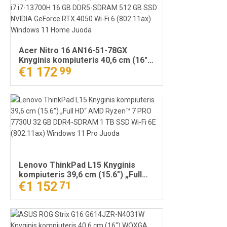
Acer Nitro 16 AN16-51-78GX
Knyginis kompiuteris 40,6 cm (16")
WUXGA Intel® Core™ i7 i7-13700H
€1 172
99
16 GB DDR5-SDRAM 512 GB SSD
NVIDIA GeForce RTX 4050 Wi-Fi 6
(802.11ax) Windows 11 Home
Juoda
Lenovo ThinkPad L15 Knyginis
kompiuteris 39,6 cm (15.6") „Full
HD“ AMD Ryzen™ 7 PRO 7730U 32
€1 152
71
GB DDR4-SDRAM 1 TB SSD Wi-Fi 6E
(802.11ax) Windows 11 Pro Juoda