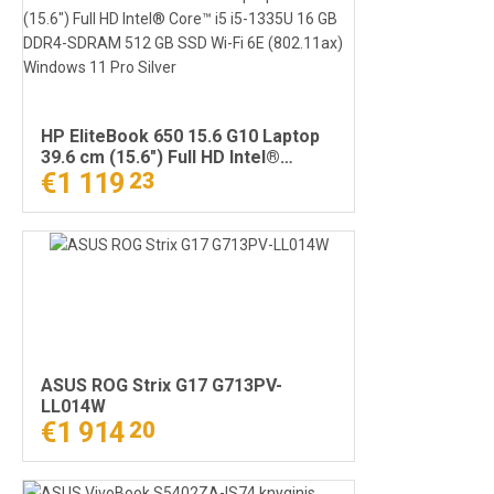
HP EliteBook 650 15.6 G10 Laptop
39.6 cm (15.6") Full HD Intel®
Core™ i5 i5-1335U 16 GB DDR4-
€1 119
23
SDRAM 512 GB SSD Wi-Fi 6E
(802.11ax) Windows 11 Pro Silver
ASUS ROG Strix G17 G713PV-
LL014W
€1 914
20