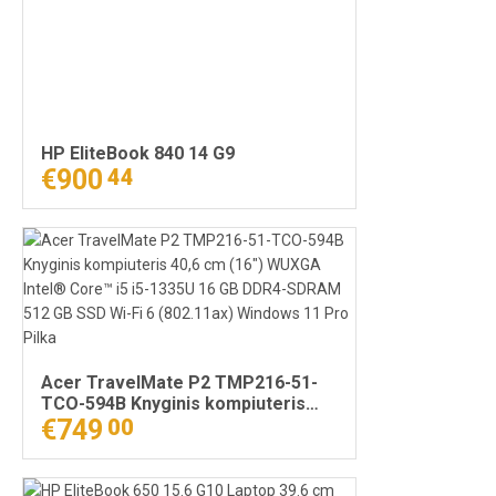
Juoda
HP EliteBook 840 14 G9
€900
44
Acer TravelMate P2 TMP216-51-
TCO-594B Knyginis kompiuteris
40,6 cm (16") WUXGA Intel® Core™
€749
00
i5 i5-1335U 16 GB DDR4-SDRAM 512
GB SSD Wi-Fi 6 (802.11ax) Windows
11 Pro Pilka