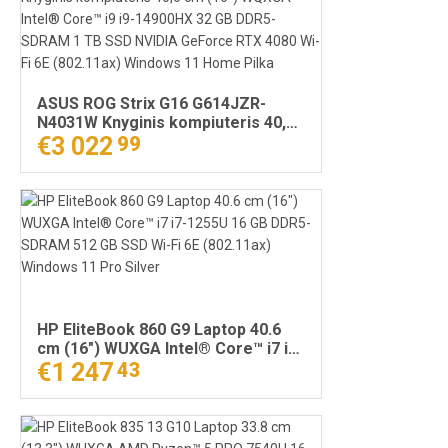
ASUS ROG Strix G16 G614JZR-
N4031W Knyginis kompiuteris 40,6
cm (16") WQXGA Intel® Core™ i9 i9-
€3 022
99
14900HX 32 GB DDR5-SDRAM 1 TB
SSD NVIDIA GeForce RTX 4080 Wi-
Fi 6E (802.11ax) Windows 11 Home
Pilka
HP EliteBook 860 G9 Laptop 40.6
cm (16") WUXGA Intel® Core™ i7 i7-
1255U 16 GB DDR5-SDRAM 512 GB
€1 247
43
SSD Wi-Fi 6E (802.11ax) Windows
11 Pro Silver