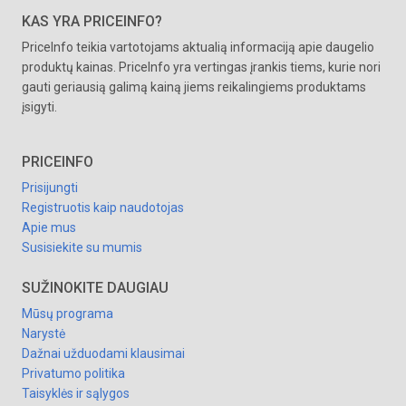
KAS YRA PRICEINFO?
PriceInfo teikia vartotojams aktualią informaciją apie daugelio
produktų kainas. PriceInfo yra vertingas įrankis tiems, kurie nori
gauti geriausią galimą kainą jiems reikalingiems produktams
įsigyti.
PRICEINFO
Prisijungti
Registruotis kaip naudotojas
Apie mus
Susisiekite su mumis
SUŽINOKITE DAUGIAU
Mūsų programa
Narystė
Dažnai užduodami klausimai
Privatumo politika
Taisyklės ir sąlygos