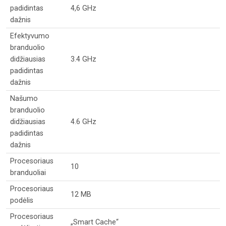
padidintas
4,6 GHz
dažnis
Efektyvumo
branduolio
didžiausias
3.4 GHz
padidintas
dažnis
Našumo
branduolio
didžiausias
4.6 GHz
padidintas
dažnis
Procesoriaus
10
branduoliai
Procesoriaus
12 MB
podėlis
Procesoriaus
„Smart Cache“