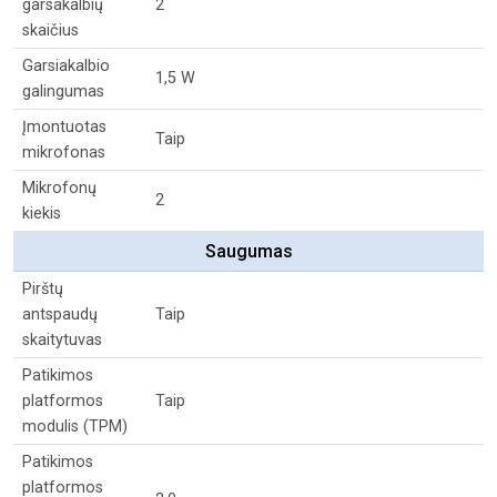
garsakalbių
2
skaičius
Garsiakalbio
1,5 W
galingumas
Įmontuotas
Taip
mikrofonas
Mikrofonų
2
kiekis
Saugumas
Pirštų
antspaudų
Taip
skaitytuvas
Patikimos
platformos
Taip
modulis (TPM)
Patikimos
platformos