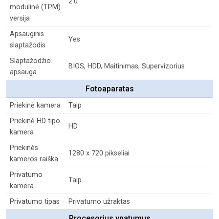
2.0
modulinė (TPM)
versija
Apsauginis
Yes
slaptažodis
Slaptažodžio
BIOS, HDD, Maitinimas, Supervizorius
apsauga
Fotoaparatas
Priekinė kamera
Taip
Priekinė HD tipo
HD
kamera
Priekinės
1280 x 720 pikseliai
kameros raiška
Privatumo
Taip
kamera
Privatumo tipas
Privatumo užraktas
Procesorius ypatumus