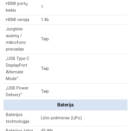
HDMI portų
1
kiekis
HDMI versija
1.4b
Jungtinis
ausinių /
Taip
mikrofono
prievadas
„USB Type C
DisplayPort
Taip
Alternate
Mode“
„USB Power
Taip
Delivery“
Baterija
Baterijos
Ličio polimeras (LiPo)
technologija
Baterijos talpa
45 Wh