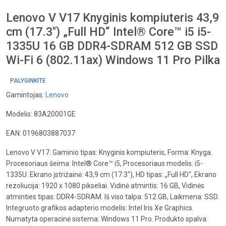
Lenovo V V17 Knyginis kompiuteris 43,9
cm (17.3") „Full HD“ Intel® Core™ i5 i5-
1335U 16 GB DDR4-SDRAM 512 GB SSD
Wi-Fi 6 (802.11ax) Windows 11 Pro Pilka
PALYGINKITE
Gamintojas:
Lenovo
Modelis: 83A20001GE
EAN: 0196803887037
Lenovo V V17. Gaminio tipas: Knyginis kompiuteris, Forma: Knyga.
Procesoriaus šeima: Intel® Core™ i5, Procesoriaus modelis: i5-
1335U. Ekrano įstrižainė: 43,9 cm (17.3"), HD tipas: „Full HD“, Ekrano
rezoliucija: 1920 x 1080 pikseliai. Vidinė atmintis: 16 GB, Vidinės
atminties tipas: DDR4-SDRAM. Iš viso talpa: 512 GB, Laikmena: SSD.
Integruoto grafikos adapterio modelis: Intel Iris Xe Graphics.
Numatyta operacinė sistema: Windows 11 Pro. Produkto spalva: