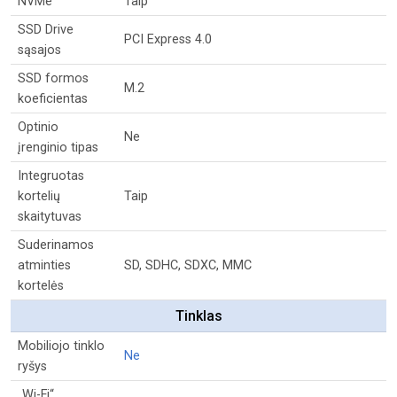
NVMe
Taip
SSD Drive
PCI Express 4.0
sąsajos
SSD formos
M.2
koeficientas
Optinio
Ne
įrenginio tipas
Integruotas
kortelių
Taip
skaitytuvas
Suderinamos
atminties
SD, SDHC, SDXC, MMC
kortelės
Tinklas
Mobiliojo tinklo
Ne
ryšys
„Wi-Fi“