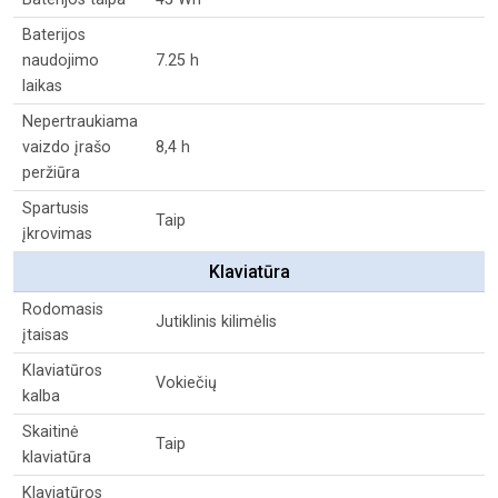
Baterijos
naudojimo
7.25 h
laikas
Nepertraukiama
vaizdo įrašo
8,4 h
peržiūra
Spartusis
Taip
įkrovimas
Klaviatūra
Rodomasis
Jutiklinis kilimėlis
įtaisas
Klaviatūros
Vokiečių
kalba
Skaitinė
Taip
klaviatūra
Klaviatūros