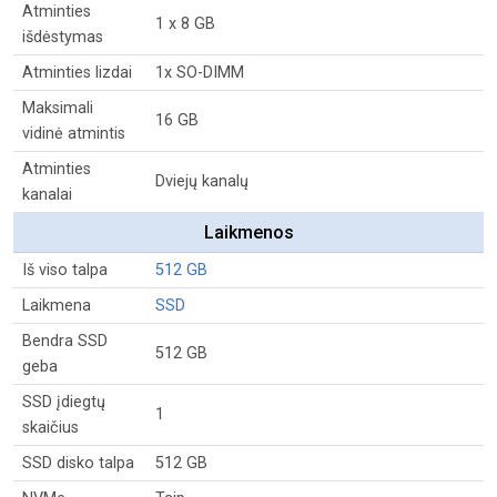
Atminties
1 x 8 GB
išdėstymas
Atminties lizdai
1x SO-DIMM
Maksimali
16 GB
vidinė atmintis
Atminties
Dviejų kanalų
kanalai
Laikmenos
Iš viso talpa
512 GB
Laikmena
SSD
Bendra SSD
512 GB
geba
SSD įdiegtų
1
skaičius
SSD disko talpa
512 GB