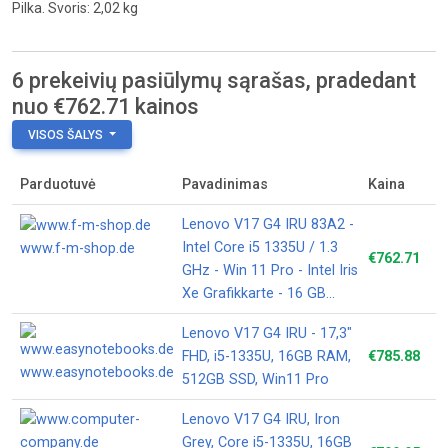
Pilka. Svoris: 2,02 kg
6 prekeivių pasiūlymų sąrašas, pradedant
nuo €762.71 kainos
VISOS ŠALYS
Parduotuvė
Pavadinimas
Kaina
Lenovo V17 G4 IRU 83A2 -
Intel Core i5 1335U / 1.3
www.f-m-shop.de
€762.71
GHz - Win 11 Pro - Intel Iris
Xe Grafikkarte - 16 GB
RAM - 512 GB SSD NVMe -
Lenovo V17 G4 IRU - 17,3"
43.9 cm (17.3&quot;)
FHD, i5-1335U, 16GB RAM,
€785.88
www.easynotebooks.de
512GB SSD, Win11 Pro
Lenovo V17 G4 IRU, Iron
Grey, Core i5-1335U, 16GB