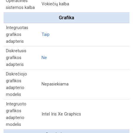
Operacinės
Vokiečių kalba
sistemos kalba
Grafika
Integruotas
grafikos
Taip
adapteris
Diskretusis
grafikos
Ne
adapteris
Diskrečiojo
grafikos
Nepasiekiama
adapterio
modelis
Integruoto
grafikos
Intel Iris Xe Graphics
adapterio
modelis