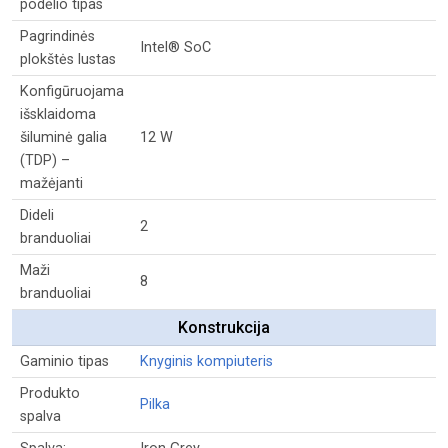
podėlio tipas
Pagrindinės
Intel® SoC
plokštės lustas
Konfigūruojama
išsklaidoma
šiluminė galia
12 W
(TDP) –
mažėjanti
Dideli
2
branduoliai
Maži
8
branduoliai
Konstrukcija
Gaminio tipas
Knyginis kompiuteris
Produkto
Pilka
spalva