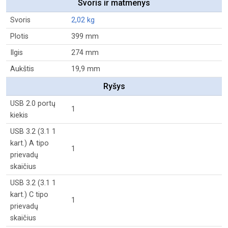
Svoris ir matmenys
Svoris
2,02 kg
Plotis
399 mm
Ilgis
274 mm
Aukštis
19,9 mm
Ryšys
USB 2.0 portų
1
kiekis
USB 3.2 (3.1 1
kart.) A tipo
1
prievadų
skaičius
USB 3.2 (3.1 1
kart.) C tipo
1
prievadų
skaičius