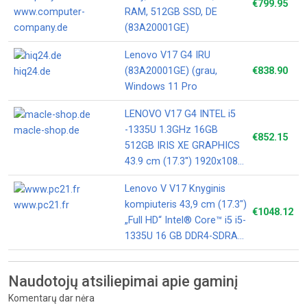
€799.95
www.computer-
RAM, 512GB SSD, DE
company.de
(83A20001GE)
Lenovo V17 G4 IRU
(83A20001GE) (grau,
€838.90
hiq24.de
Windows 11 Pro
LENOVO V17 G4 INTEL i5
-1335U 1.3GHz 16GB
macle-shop.de
€852.15
512GB IRIS XE GRAPHICS
43.9 cm (17.3'') 1920x1080
WIN11 PR
Lenovo V V17 Knyginis
kompiuteris 43,9 cm (17.3")
www.pc21.fr
€1048.12
„Full HD“ Intel® Core™ i5 i5-
1335U 16 GB DDR4-SDRAM
512 GB SSD Wi-Fi 6
(802.11ax) Windows 11 Pro
Naudotojų atsiliepimai apie gaminį
Pilka
Komentarų dar nėra