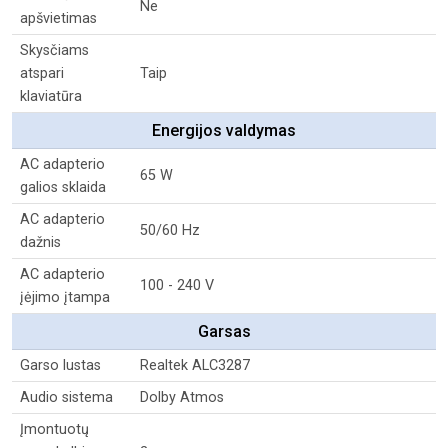
Ne
apšvietimas
Skysčiams
atspari
Taip
klaviatūra
Energijos valdymas
AC adapterio
65 W
galios sklaida
AC adapterio
50/60 Hz
dažnis
AC adapterio
100 - 240 V
įėjimo įtampa
Garsas
Garso lustas
Realtek ALC3287
Audio sistema
Dolby Atmos
Įmontuotų