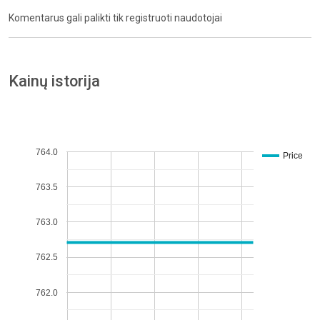
Komentarus gali palikti tik registruoti naudotojai
Kainų istorija
764.0
Price
763.5
763.0
762.5
762.0