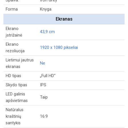
Spalva:
Iron Grey
Forma
Knyga
Ekranas
Ekrano
43,9 cm
įstrižainė
Ekrano
1920 x 1080 pikseliai
rezoliucija
Lietimui jautrus
Ne
ekranas
HD tipas
„Full HD“
Skydo tipas
IPS
LED galinis
Taip
apšvietimas
Natūralus
kraštinių
16:9
santykis