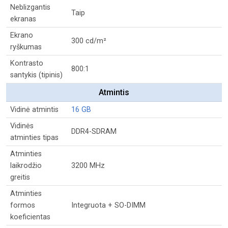
Neblizgantis
Taip
ekranas
Ekrano
300 cd/m²
ryškumas
Kontrasto
800:1
santykis (tipinis)
Atmintis
Vidinė atmintis
16 GB
Vidinės
DDR4-SDRAM
atminties tipas
Atminties
laikrodžio
3200 MHz
greitis
Atminties
formos
Integruota + SO-DIMM
koeficientas