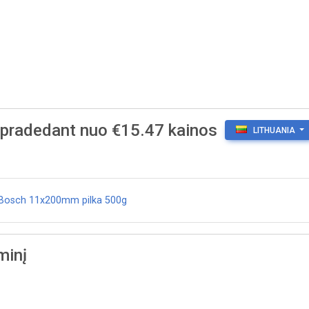
, pradedant nuo €15.47 kainos
LITHUANIA
ė Bosch 11x200mm pilka 500g
minį