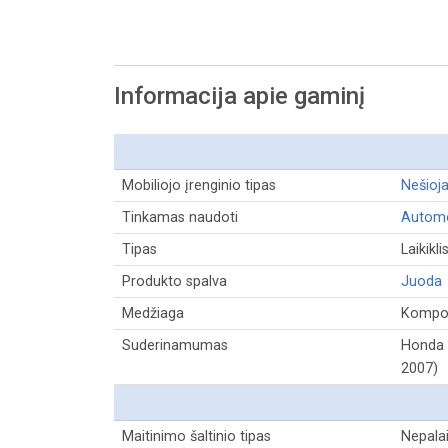
Informacija apie gaminį
Mobiliojo įrenginio tipas
Nešioj
Tinkamas naudoti
Automo
Tipas
Laikikli
Produkto spalva
Juoda
Medžiaga
Kompoz
Suderinamumas
Honda 
2007)
Maitinimo šaltinio tipas
Nepala