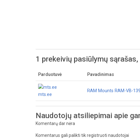
1 prekeivių pasiūlymų sąrašas
Parduotuvė
Pavadinimas
RAM Mounts RAM-VB-139-S
mts.ee
Naudotojų atsiliepimai apie ga
Komentarų dar nėra
Komentarus gali palikti tik registruoti naudotojai