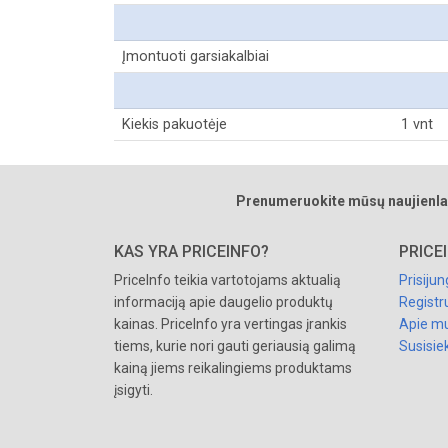
Įmontuoti garsiakalbiai
Kiekis pakuotėje
1 vnt
Prenumeruokite mūsų naujienla
KAS YRA PRICEINFO?
PRICE
PriceInfo teikia vartotojams aktualią
Prisijun
informaciją apie daugelio produktų
Registr
kainas. PriceInfo yra vertingas įrankis
Apie m
tiems, kurie nori gauti geriausią galimą
Susisie
kainą jiems reikalingiems produktams
įsigyti.