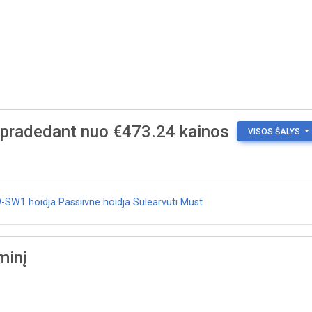
, pradedant nuo €473.24 kainos
VISOS ŠALYS
W1 hoidja Passiivne hoidja Sülearvuti Must
minį