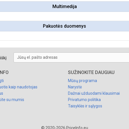
Multimedija
Pakuotės duomenys
Jūsų el. pašto adresas
iškį
INFO
SUŽINOKITE DAUGIAU
gti
Mūsų programa
uotis kaip naudotojas
Narystė
us
Dažnai užduodami klausimai
kite su mumis
Privatumo politika
Taisyklės ir sąlygos
© 2020-2026 PriceInfo.eu