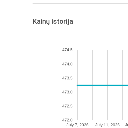
Kainų istorija
474.5
474.0
473.5
473.0
472.5
472.0
July 7, 2026
July 11, 2026
J