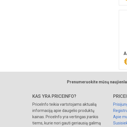
A
Prenumeruokite mūsų naujienla
KAS YRA PRICEINFO?
PRICE
PriceInfo teikia vartotojams aktualią
Prisijun
informaciją apie daugelio produktų
Registr
kainas. PriceInfo yra vertingas įrankis
Apie m
tiems, kurie nori gauti geriausią galimą
Susisie