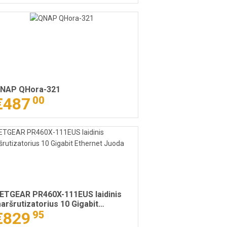
NAP QHora-321
€487
00
ETGEAR PR460X-111EUS laidinis
aršrutizatorius 10 Gigabit
thernet Juoda
€829
95