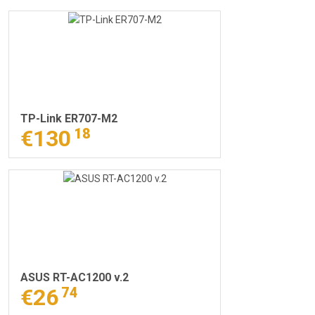
TP-Link ER707-M2
€130
18
ASUS RT-AC1200 v.2
€26
74