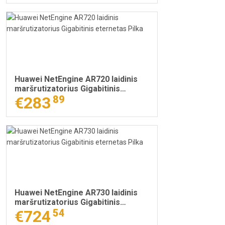
Huawei NetEngine AR720 laidinis
maršrutizatorius Gigabitinis
eternetas Pilka
€283
89
Huawei NetEngine AR730 laidinis
maršrutizatorius Gigabitinis
eternetas Pilka
€724
54