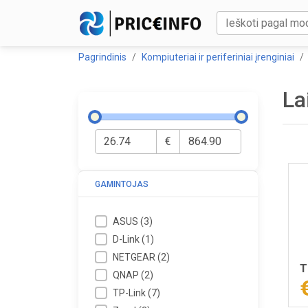
Pagrindinis
Kompiuteriai ir periferiniai įrenginiai
La
€
GAMINTOJAS
ASUS
(
3
)
D-Link
(
1
)
NETGEAR
(
2
)
T
QNAP
(
2
)
TP-Link
(
7
)