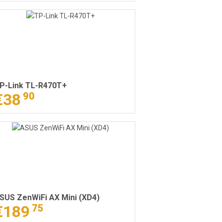
P-Link TL-R470T+
€38
90
SUS ZenWiFi AX Mini (XD4)
€189
75