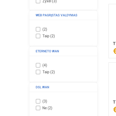
Zyxel
(
3
)
WEB PAGRĮSTAS VALDYMAS
(
2
)
Taip
(
2
)
T
ETERNETO WAN
(
4
)
Taip
(
2
)
DSL WAN
(
3
)
T
Ne
(
2
)