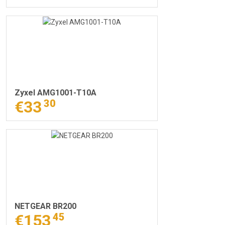
Zyxel AMG1001-T10A
€33
30
NETGEAR BR200
€153
45