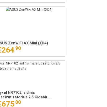
SUS ZenWiFi AX Mini (XD4)
€264
90
yxel NR7102 laidinis
aršrutizatorius 2.5 Gigabit
thernet Balta
€675
00