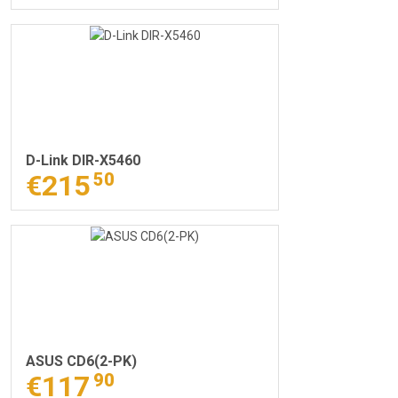
D-Link DIR-X5460
€215
50
ASUS CD6(2-PK)
€117
90