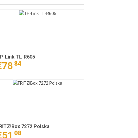
P-Link TL-R605
€78
84
RITZ!Box 7272 Polska
€51
08