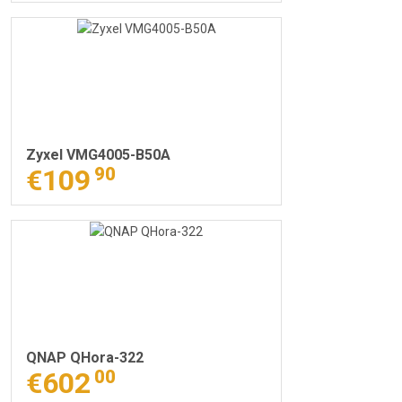
Zyxel VMG4005-B50A
€109
90
QNAP QHora-322
€602
00