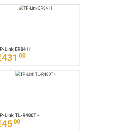
P-Link ER8411
€431
00
P-Link TL-R480T+
€45
00