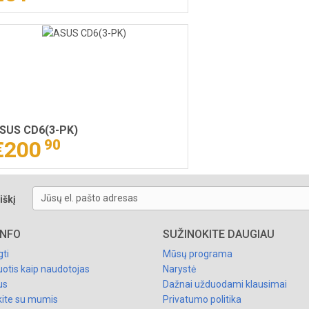
SUS CD6(3-PK)
€200
90
Jūsų el. pašto adresas
iškį
INFO
SUŽINOKITE DAUGIAU
gti
Mūsų programa
uotis kaip naudotojas
Narystė
us
Dažnai užduodami klausimai
kite su mumis
Privatumo politika