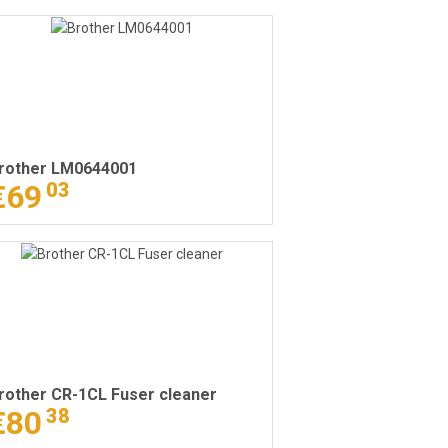
rother LM0644001
€69
03
rother CR-1CL Fuser cleaner
€80
38