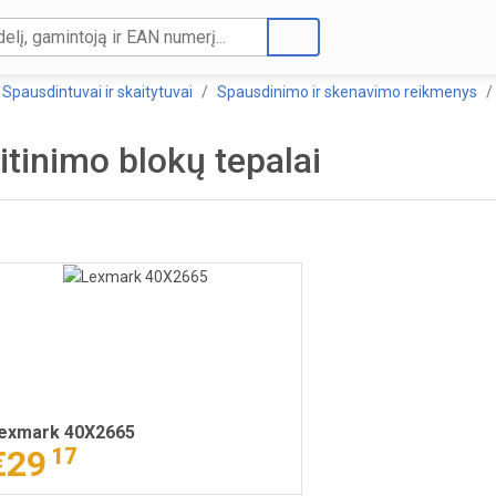
Spausdintuvai ir skaitytuvai
Spausdinimo ir skenavimo reikmenys
itinimo blokų tepalai
exmark 40X2665
€29
17