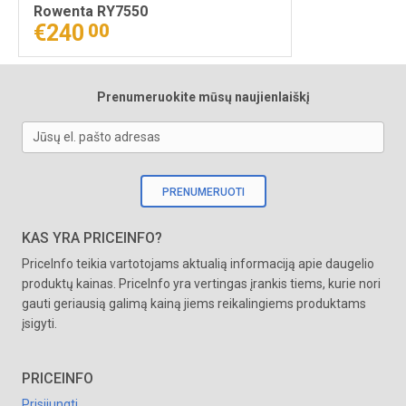
Rowenta RY7550
€240
00
Prenumeruokite mūsų naujienlaiškį
Jūsų el. pašto adresas
PRENUMERUOTI
KAS YRA PRICEINFO?
PriceInfo teikia vartotojams aktualią informaciją apie daugelio
produktų kainas. PriceInfo yra vertingas įrankis tiems, kurie nori
gauti geriausią galimą kainą jiems reikalingiems produktams
įsigyti.
PRICEINFO
Prisijungti