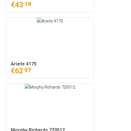
€43
19
Ariete 4175
€62
97
Morphy Richards 720512