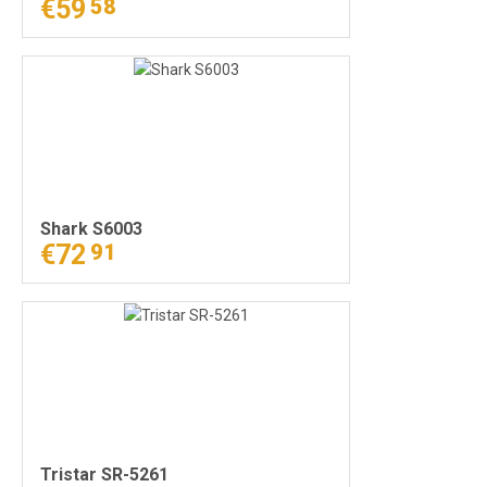
€59
58
Shark S6003
€72
91
Tristar SR-5261