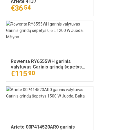
Ariete 4137
€36
54
Rowenta RY6555WH garinis
valytuvas Garinis grindų šepetys
0,6 L 1200 W Juoda, Mėlyna
€115
90
Ariete 00P414520AR0 garinis