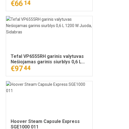
€66
14
Tefal VP6555RH garinis valytuvas
Nešiojamas garinis siurblys 0,6 L
1200 W Juoda, Sidabras
€97
44
Hoover Steam Capsule Express
SGE1000 011