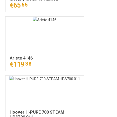
€65
55
Ariete 4146
€119
38
Hoover H-PURE 700 STEAM