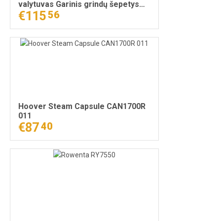
valytuvas Garinis grindų šepetys
1500 W Juoda, Balta
€115
56
Hoover Steam Capsule CAN1700R
011
€87
40