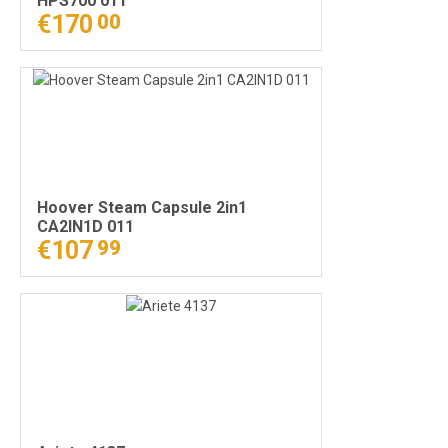
HPS700 011
€170
00
Hoover Steam Capsule 2in1
CA2IN1D 011
€107
99