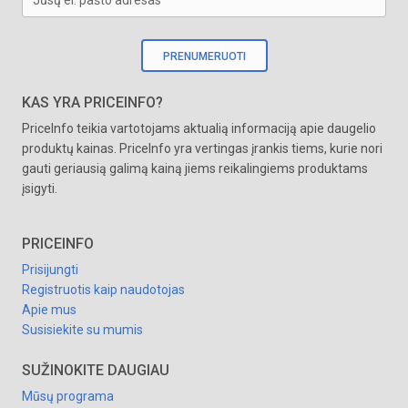
Jūsų el. pašto adresas
PRENUMERUOTI
KAS YRA PRICEINFO?
PriceInfo teikia vartotojams aktualią informaciją apie daugelio
produktų kainas. PriceInfo yra vertingas įrankis tiems, kurie nori
gauti geriausią galimą kainą jiems reikalingiems produktams
įsigyti.
PRICEINFO
Prisijungti
Registruotis kaip naudotojas
Apie mus
Susisiekite su mumis
SUŽINOKITE DAUGIAU
Mūsų programa