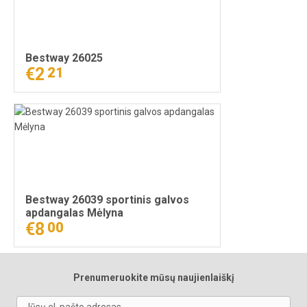
Bestway 26025
€2
21
Bestway 26039 sportinis galvos
apdangalas Mėlyna
€8
00
Prenumeruokite mūsų naujienlaiškį