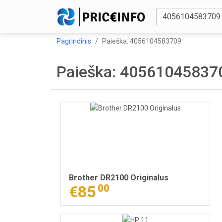
Pagrindinis
Paieška: 4056104583709
Paieška: 405610458370
Brother DR2100 Originalus
€85
00