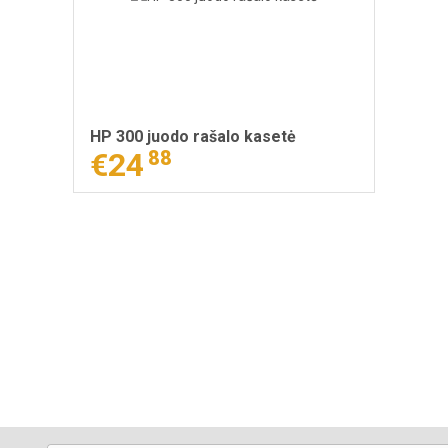
HP 300 juodo rašalo kasetė
€24
88