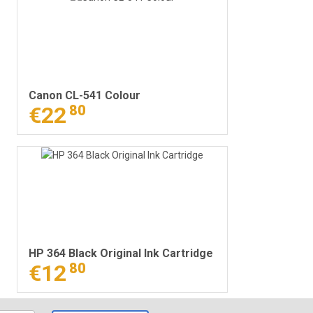
Canon CL-541 Colour
€22
80
HP 364 Black Original Ink Cartridge
€12
80