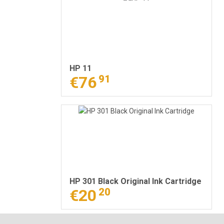
HP 11
€76
91
HP 301 Black Original Ink Cartridge
€20
20