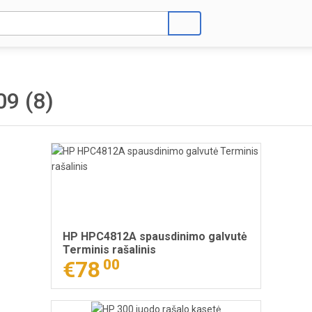
9 (8)
HP HPC4812A spausdinimo galvutė
Terminis rašalinis
€78
00