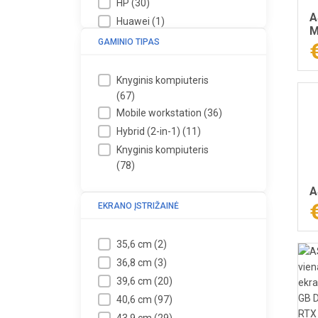
HP
(
30
)
A
Huawei
(
1
)
M
Lenovo
(
20
)
GAMINIO TIPAS
MEDION
(
1
)
MSI
(
51
)
Knyginis kompiuteris
Samsung
(
5
)
(
67
)
Mobile workstation
(
36
)
Hybrid (2-in-1)
(
11
)
Knyginis kompiuteris
(
78
)
A
EKRANO ĮSTRIŽAINĖ
35,6 cm
(
2
)
36,8 cm
(
3
)
39,6 cm
(
20
)
40,6 cm
(
97
)
43,9 cm
(
29
)