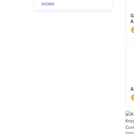
SVORIS
G
A
A