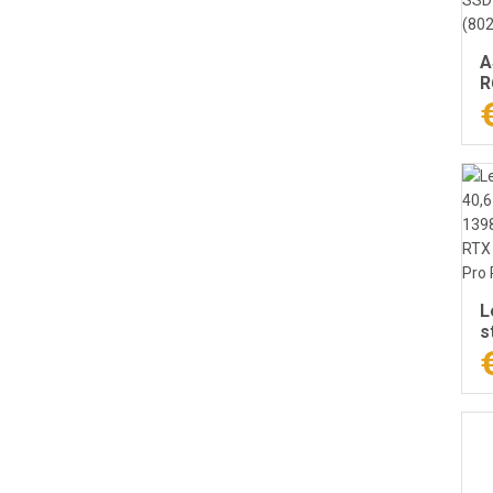
A
R
c
1
S
F
J
L
s
C
S
A
P