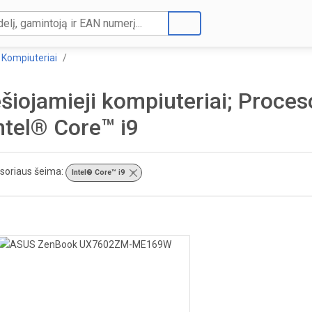
Kompiuteriai
šiojamieji kompiuteriai; Proce
Intel® Core™ i9
soriaus šeima:
Intel® Core™ i9
×