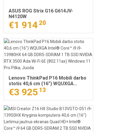
ASUS ROG Strix G16 G614JV-
N4120W
€1 914
20
Lenovo ThinkPad P16 Mobili darbo
stotis 40,6 cm (16") WQUXGA
Intel® Core™ i9 i9-13980HX 64 GB
€3 925
13
DDR5-SDRAM 1 TB SSD NVIDIA RTX
3500 Ada Wi-Fi 6E (802.11ax)
Windows 11 Pro Pilka, Juoda