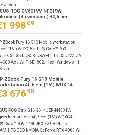
SUS ROG GV601VV-NF019W
ibridinis (du viename) 40,6 cm
16") Lietimui jautrus ekranas
€1 998
09
QXGA Intel® Core™ i9 i9-13900H
6 GB DDR5-SDRAM 1 TB SSD
VIDIA GeForce RTX 4060 Wi-Fi 6E
802.11ax) Windows 11 Home
uoda
P ZBook Fury 16 G10 Mobile
orkstation 40.6 cm (16") WUXGA
ntel® Core™ i9 i9-12950HX 32 GB
€3 676
98
DR5-SDRAM 1 TB SSD NVIDIA RTX
000 Ada Wi-Fi 6E (802.11ax)
indows 11 Pro Silver