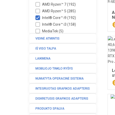
AMD Ryzen™ 7
(
192
)
AMD Ryzen™ 5
(
285
)
A
N
Intel® Core™ i9
(
192
)
c
Intel® Core™ i3
(
158
)
1
MediaTek
(
5
)
S
F
Qualcomm Snapdragon
VIDINĖ ATMINTIS
P
(
7
)
IŠ VISO TALPA
Intel® Celeron® N
(
30
)
AMD Athlon Silver
(
4
)
LAIKMENA
Intel® Core™2 Duo
(
1
)
MOBILIOJO TINKLO RYŠYS
AMD A6
(
1
)
L
s
NUMATYTA OPERACINĖ SISTEMA
I
D
INTEGRUOTAS GRAFIKOS ADAPTERIS
4
W
DISKRETUSIS GRAFIKOS ADAPTERIS
PRODUKTO SPALVA