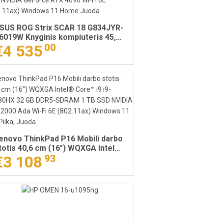
SUS ROG Strix SCAR 18 G834JYR-
6019W Knyginis kompiuteris 45,7
m (18") 2.5K Intel® Core™ i9 i9-
€4 535
00
4900HX 32 GB DDR5-SDRAM 2 TB
SD NVIDIA GeForce RTX 4090 Wi-
i 6E (802.11ax) Windows 11 Home
uoda
enovo ThinkPad P16 Mobili darbo
totis 40,6 cm (16") WQXGA Intel®
ore™ i9 i9-13980HX 32 GB DDR5-
€3 108
93
DRAM 1 TB SSD NVIDIA RTX 2000
da Wi-Fi 6E (802.11ax) Windows 11
ro Pilka, Juoda