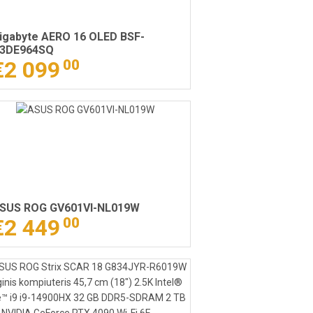
igabyte AERO 16 OLED BSF-
3DE964SQ
€2 099
00
SUS ROG GV601VI-NL019W
€2 449
00