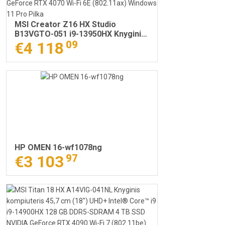
MSI Creator Z16 HX Studio
B13VGTO-051 i9-13950HX Knyginis
kompiuteris 40,6 cm (16") Lietimui
€4 118
09
jautrus ekranas Quad HD+ Intel®
Core™ i9 64 GB DDR5-SDRAM 2 TB
SSD NVIDIA GeForce RTX 4070 Wi-
Fi 6E (802.11ax) Windows 11 Pro
Pilka
HP OMEN 16-wf1078ng
€3 103
97