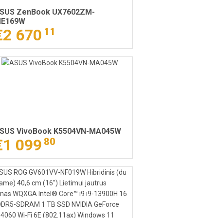
SUS ZenBook UX7602ZM-
E169W
€2 670
11
SUS VivoBook K5504VN-MA045W
€1 099
80