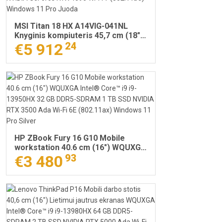
MSI Titan 18 HX A14VIG-041NL
Knyginis kompiuteris 45,7 cm (18")
UHD+ Intel® Core™ i9 i9-14900HX
€5 912
24
128 GB DDR5-SDRAM 4 TB SSD
NVIDIA GeForce RTX 4090 Wi-Fi 7
(802.11be) Windows 11 Pro Juoda
HP ZBook Fury 16 G10 Mobile
workstation 40.6 cm (16") WQUXGA
Intel® Core™ i9 i9-13950HX 32 GB
€3 480
93
DDR5-SDRAM 1 TB SSD NVIDIA RTX
3500 Ada Wi-Fi 6E (802.11ax)
Windows 11 Pro Silver