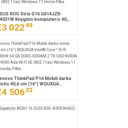
SUS ROG Strix G16 G614JZR-
4031W Knyginis kompiuteris 40,6
m (16") WQXGA Intel® Core™ i9 i9-
€3 022
99
4900HX 32 GB DDR5-SDRAM 1 TB
SD NVIDIA GeForce RTX 4080 Wi-
i 6E (802.11ax) Windows 11 Home
ilka
enovo ThinkPad P16 Mobili darbo
totis 40,6 cm (16") WQUXGA
ntel® Core™ i9 i9-13980HX 64 GB
€4 506
22
DR5-SDRAM 2 TB SSD NVIDIA RTX
000 Ada Wi-Fi 6E (802.11ax)
indows 11 Pro Juoda, Pilka