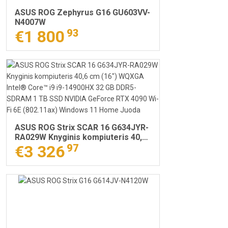
ASUS ROG Zephyrus G16 GU603VV-
N4007W
€1 800
93
ASUS ROG Strix SCAR 16 G634JYR-
RA029W Knyginis kompiuteris 40,6
cm (16") WQXGA Intel® Core™ i9 i9-
€3 326
97
14900HX 32 GB DDR5-SDRAM 1 TB
SSD NVIDIA GeForce RTX 4090 Wi-
Fi 6E (802.11ax) Windows 11 Home
Juoda