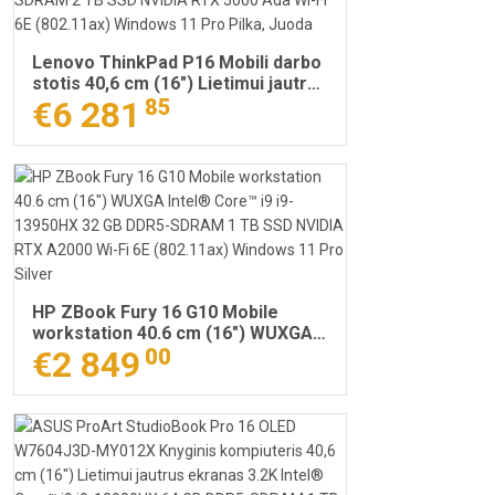
Lenovo ThinkPad P16 Mobili darbo
stotis 40,6 cm (16") Lietimui jautrus
ekranas WQUXGA Intel® Core™ i9
€6 281
85
i9-13980HX 64 GB DDR5-SDRAM 2
TB SSD NVIDIA RTX 5000 Ada Wi-Fi
6E (802.11ax) Windows 11 Pro
Pilka, Juoda
HP ZBook Fury 16 G10 Mobile
workstation 40.6 cm (16") WUXGA
Intel® Core™ i9 i9-13950HX 32 GB
€2 849
00
DDR5-SDRAM 1 TB SSD NVIDIA RTX
A2000 Wi-Fi 6E (802.11ax) Windows
11 Pro Silver