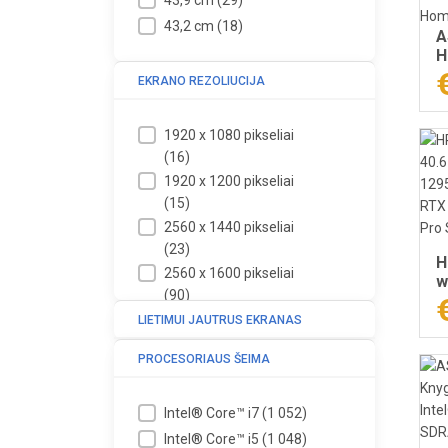
43,2 cm
(
18
)
A
H
(
EKRANO REZOLIUCIJA
W
1
N
1920 x 1080 pikseliai
(
(
16
)
J
1920 x 1200 pikseliai
(
15
)
2560 x 1440 pikseliai
(
23
)
H
2560 x 1600 pikseliai
w
(
90
)
I
D
2880 x 1800 pikseliai
(
9
)
LIETIMUI JAUTRUS EKRANAS
4
3840 x 2400 pikseliai
W
PROCESORIAUS ŠEIMA
(
20
)
Intel® Core™ i7
(
1 052
)
Intel® Core™ i5
(
1 048
)