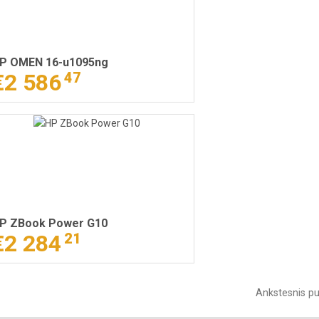
P OMEN 16-u1095ng
€2 586
47
P ZBook Power G10
€2 284
21
Ankstesnis pu