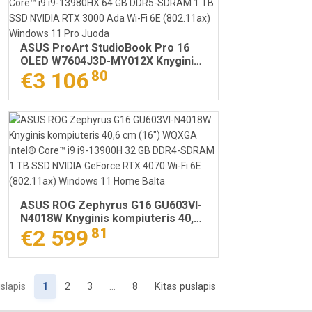
ASUS ProArt StudioBook Pro 16
OLED W7604J3D-MY012X Knyginis
kompiuteris 40,6 cm (16") Lietimui
€3 106
80
jautrus ekranas 3.2K Intel® Core™
i9 i9-13980HX 64 GB DDR5-SDRAM
1 TB SSD NVIDIA RTX 3000 Ada Wi-
Fi 6E (802.11ax) Windows 11 Pro
Juoda
ASUS ROG Zephyrus G16 GU603VI-
N4018W Knyginis kompiuteris 40,6
cm (16") WQXGA Intel® Core™ i9 i9-
€2 599
81
13900H 32 GB DDR4-SDRAM 1 TB
SSD NVIDIA GeForce RTX 4070 Wi-
Fi 6E (802.11ax) Windows 11 Home
Balta
slapis
1
2
3
…
8
Kitas puslapis